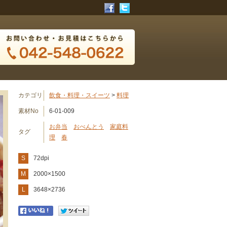
カテゴリ
飲食・料理・スイーツ
>
料理
素材No
6-01-009
お弁当
おべんとう
家庭料
タグ
理
春
S
72dpi
M
2000×1500
L
3648×2736