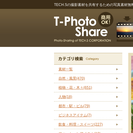
TECH.Sの撮影素材を共有するための写真素材無料サイ
素材一覧
自然・風景(470)
植物・花・木々(651)
人物(18)
都市・駅・ビル(79)
ビジネスアイテム(7)
飲食・料理・スイーツ(227)