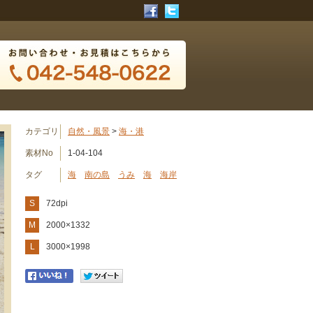
カテゴリ
自然・風景
>
海・港
素材No
1-04-104
タグ
海
南の島
うみ
海
海岸
S
72dpi
M
2000×1332
L
3000×1998