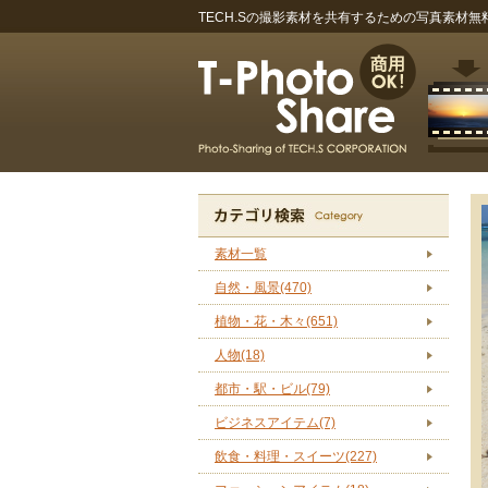
TECH.Sの撮影素材を共有するための写真素材無料サイ
素材一覧
自然・風景(470)
植物・花・木々(651)
人物(18)
都市・駅・ビル(79)
ビジネスアイテム(7)
飲食・料理・スイーツ(227)