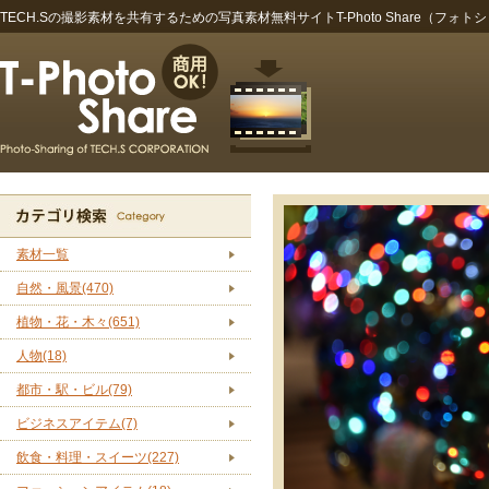
TECH.Sの撮影素材を共有するための写真素材無料サイトT-Photo Share（フォト
素材一覧
自然・風景(470)
植物・花・木々(651)
人物(18)
都市・駅・ビル(79)
ビジネスアイテム(7)
飲食・料理・スイーツ(227)