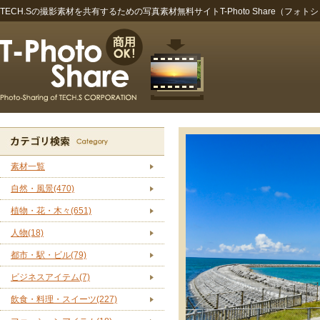
TECH.Sの撮影素材を共有するための写真素材無料サイトT-Photo Share（フォト
素材一覧
自然・風景(470)
植物・花・木々(651)
人物(18)
都市・駅・ビル(79)
ビジネスアイテム(7)
飲食・料理・スイーツ(227)