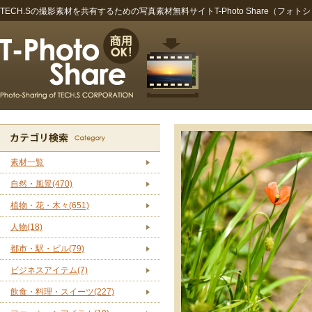
TECH.Sの撮影素材を共有するための写真素材無料サイトT-Photo Share（フォト
素材一覧
自然・風景(470)
植物・花・木々(651)
人物(18)
都市・駅・ビル(79)
ビジネスアイテム(7)
飲食・料理・スイーツ(227)