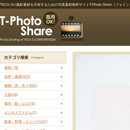
TECH.Sの撮影素材を共有するための写真素材無料サイトT-Photo Share（フォト
素材一覧
自然・風景(470)
植物・花・木々(651)
人物(18)
都市・駅・ビル(79)
ビジネスアイテム(7)
飲食・料理・スイーツ(227)