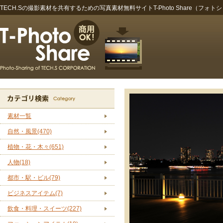
TECH.Sの撮影素材を共有するための写真素材無料サイトT-Photo Share（フォト
素材一覧
自然・風景(470)
植物・花・木々(651)
人物(18)
都市・駅・ビル(79)
ビジネスアイテム(7)
飲食・料理・スイーツ(227)