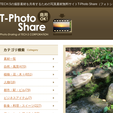
TECH.Sの撮影素材を共有するための写真素材無料サイトT-Photo Share（フォト
素材一覧
自然・風景(470)
植物・花・木々(651)
人物(18)
都市・駅・ビル(79)
ビジネスアイテム(7)
飲食・料理・スイーツ(227)