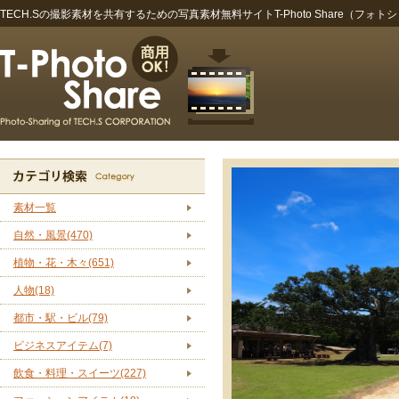
TECH.Sの撮影素材を共有するための写真素材無料サイトT-Photo Share（フォト
素材一覧
自然・風景(470)
植物・花・木々(651)
人物(18)
都市・駅・ビル(79)
ビジネスアイテム(7)
飲食・料理・スイーツ(227)