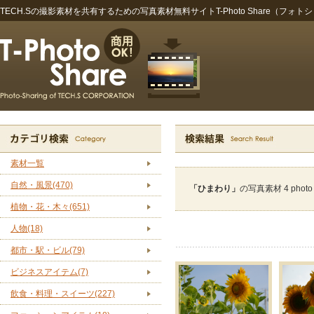
TECH.Sの撮影素材を共有するための写真素材無料サイトT-Photo Share（フォト
素材一覧
自然・風景(470)
「ひまわり」
の写真素材 4 pho
植物・花・木々(651)
人物(18)
都市・駅・ビル(79)
ビジネスアイテム(7)
飲食・料理・スイーツ(227)