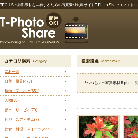
TECH.Sの撮影素材を共有するための写真素材無料サイトT-Photo Share（フォト
素材一覧
自然・風景(470)
「つつじ」
の写真素材 5 phot
植物・花・木々(651)
人物(18)
都市・駅・ビル(79)
ビジネスアイテム(7)
飲食・料理・スイーツ(227)