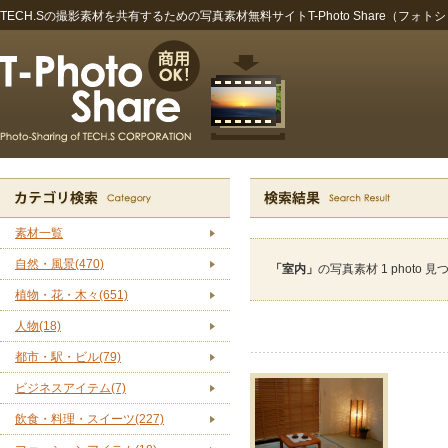
TECH.Sの撮影素材を共有するための写真素材無料サイトT-Photo Share（フォト
素材一覧
自然・風景(470)
「室内」
の写真素材 1 photo 
植物・花・木々(651)
人物(18)
都市・駅・ビル(79)
ビジネスアイテム(7)
飲食・料理・スイーツ(227)