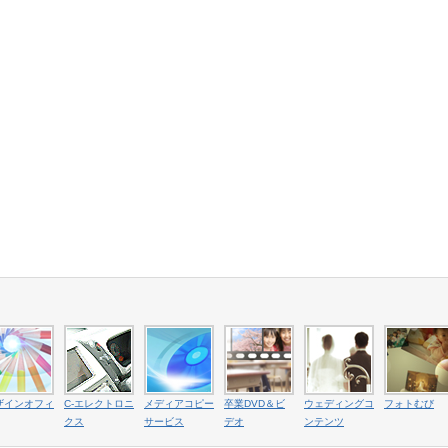
ザインオフィ
C-エレクトロニ
メディアコピー
卒業DVD＆ビ
ウェディングコ
フォトむび
クス
サービス
デオ
ンテンツ