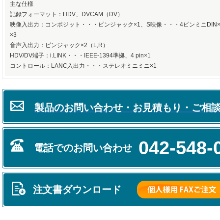
主な仕様
記録フォーマット：HDV、DVCAM（DV）
映像入出力：コンポジット・・・ピンジャック×1、S映像・・・4ピンミニDIN
×3
音声入出力：ピンジャック×2（L,R）
HDV/DV端子：i.LINK・・・IEEE-1394準拠、4 pin×1
コントロール：LANC入出力・・・ステレオミニミニ×1
製品のお問い合わせ
・
お見積もり・ご相
042-548-
電話でのお問い合わせ
注文書ダウンロード