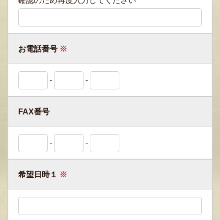
確認のため再度入力してください
お電話番号
※
-
-
FAX番号
-
-
希望日時１
※