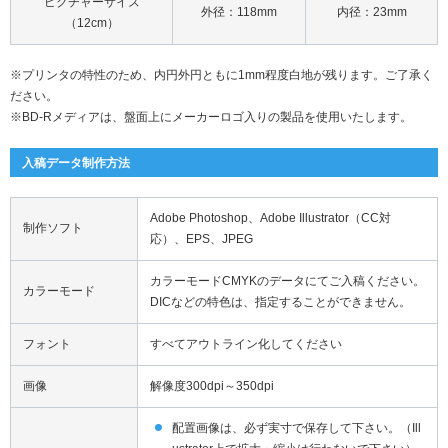
ピクチャーサイズ
外径：
118mm
内径：
23mm
（12cm）
※プリンタの特性のため、内円外円ともに1mm程度白地が残ります。ご了承く
ださい。
※BD-Rメディアは、盤面上にメーカーロゴ入りの製品を使用いたします。
入稿データ制作方法
Adobe Photoshop、Adobe Illustrator（CC対
制作ソフト
応）、EPS、JPEG
カラーモードCMYKのデータにてご入稿ください。
カラーモード
DICなどの特色は、指定することができません。
フォント
すべてアウトライン化してください
画像
解像度300dpi～350dpi
配置画像は、必ず実寸で保存して下さい。（Ill