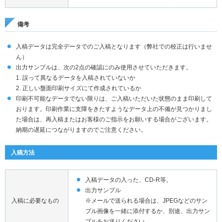
備考
入稿データは完全データでのご入稿となります（弊社での校正は行いませ
ん）
出力サンプルは、次の2点の確認にのみ使用させていただきます。
1. 誤って異なるデータを入稿されていないか
2. 正しい盤面印刷サイズにて作成されているか
印刷不可能なデータでない限りは、ご入稿いただいた状態のまま印刷して
おります。印刷作業に支障をきたすようなデータ上の不備が見つかりまし
た場合は、再入稿またはお客様のご指示をお願いする場合がございます。
納期の遅延につながりますのでご注意ください。
入稿方法
入稿データの入った、CD-R等。
出力サンプル
入稿に必要なもの
※メールで送られる場合は、JPEGなどのサン
プル画像を一緒に添付するか、別途、出力サン
プルをお送りください。