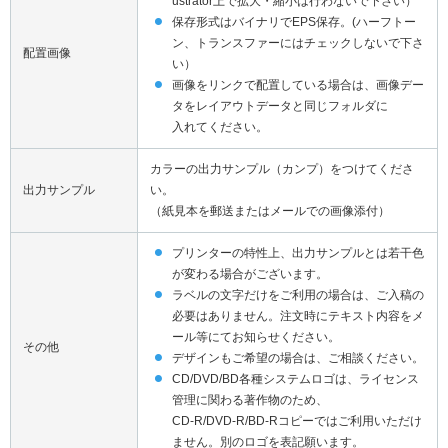
ustrator上で拡大・縮小は行わないで下さい）
保存形式はバイナリでEPS保存。(ハーフトー
ン、トランスファーにはチェックしないで下さ
配置画像
い）
画像をリンクで配置している場合は、画像デー
タをレイアウトデータと同じフォルダに
入れてください。
カラーの出力サンプル（カンプ）をつけてくださ
出力サンプル
い。
（紙見本を郵送またはメールでの画像添付）
プリンターの特性上、出力サンプルとは若干色
が変わる場合がございます。
ラベルの文字だけをご利用の場合は、ご入稿の
必要はありません。注文時にテキスト内容をメ
ール等にてお知らせください。
その他
デザインもご希望の場合は、ご相談ください。
CD/DVD/BD各種システムロゴは、ライセンス
管理に関わる著作物のため、
CD-R/DVD-R/BD-Rコピーではご利用いただけ
ません。別のロゴを表記願います。