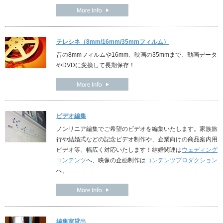
テレシネ（8mm/16mm/35mmフィルム）
昔の8mmフィルムや16mm、映画の35mmまで、動画データ
やDVDに変換して長期保存！
ビデオ編集
ノンリニア編集でご希望のビデオを編集いたします。家族旅
行や結婚式などの記念ビデオ制作や、企業向けの商品案内用
ビデオ等、幅広く対応いたします！結婚関連は
ウェディング
コンテンツ
へ、映像の企画制作は
コンテンツプロダクション
へ。
編集室貸出